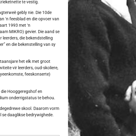
ieketnette te vestig.
agterweë gebly nie. Die 10de
an ‘n feesblad en die opvoer van
Maart 1993 met ‘n
lnaam MIKRO) gevier. Die aand se
 leerders, die bekendstelling
er” en die bekenstelling van sy
taansjare het elk met groot
teite vir leerders, oud-skoliere,
byeenkomste, feeskonserte)
ot die Hooggeregshof en
ium onderrigstatus te behou.
ardegedrewe skool. Daarom vorm
ool se daaglikse bedrywighede.