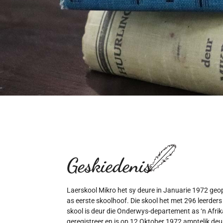
Geskiedenis
Laerskool Mikro het sy deure in Januarie 1972 ge
as eerste skoolhoof. Die skool het met 296 leerder
skool is deur die Onderwys-departement as ‘n Afr
geregistreer en is op 12 Oktober 1972 amptelik deu