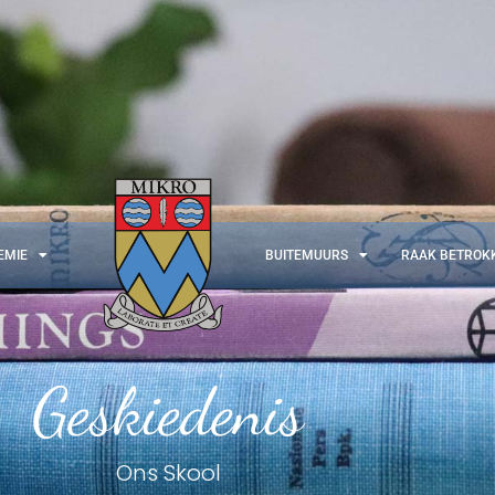
EMIE
BUITEMUURS
RAAK BETROK
Geskiedenis
Ons Skool