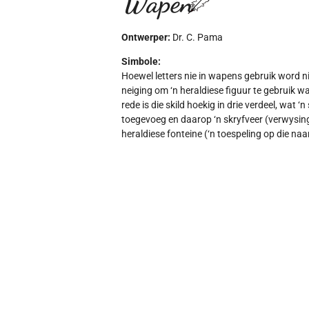
Wapen
Ontwerper:
Dr. C. Pama
Simbole:
Hoewel letters nie in wapens gebruik word nie,
neiging om ‘n heraldiese figuur te gebruik wa
rede is die skild hoekig in drie verdeel, wat ‘n
toegevoeg en daarop ‘n skryfveer (verwysin
heraldiese fonteine (‘n toespeling op die na