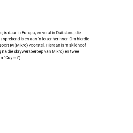
 is daar in Europa, en veral in Duitsland, die
t sprekend is en aan ‘n letter herinner. Om hierdie
 soort
M
(Mikro) voorstel. Hieraan is ‘n skildhoof
g na die skrywersberoep van Mikro) en twee
am “Cuylen”).