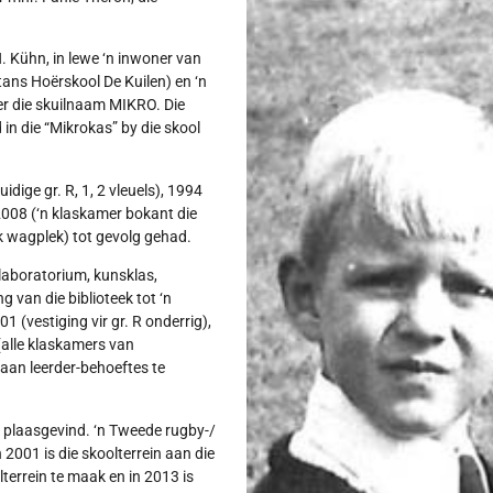
 Kühn, in lewe ‘n inwoner van
(tans Hoërskool De Kuilen) en ‘n
r die skuilnaam MIKRO. Die
in die “Mikrokas” by die skool
dige gr. R, 1, 2 vleuels), 1994
2008 (‘n klaskamer bokant die
ak wagplek) tot gevolg gehad.
laboratorium, kunsklas,
 van die biblioteek tot ‘n
 (vestiging vir gr. R onderrig),
alle klaskamers van
aan leerder-behoeftes te
k plaasgevind. ‘n Tweede rugby-/
n 2001 is die skoolterrein aan die
lterrein te maak en in 2013 is