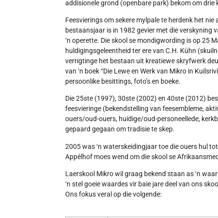
addisionele grond (openbare park) bekom om drie kr
Feesvierings om sekere mylpale te herdenk het nie 
bestaansjaar is in 1982 gevier met die verskyning v
‘n operette. Die skool se mondigwording is op 25 
huldigingsgeleentheid ter ere van C.H. Kühn (skui
verrigtinge het bestaan uit kreatiewe skryfwerk deur
van ‘n boek “Die Lewe en Werk van Mikro in Kuilsrivi
persoonlike besittings, foto’s en boeke.
Die 25ste (1997), 30ste (2002) en 40ste (2012) bes
feesvieringe (bekendstelling van feesembleme, aktiwi
ouers/oud-ouers, huidige/oud-personeellede, kerk
gepaard gegaan om tradisie te skep.
2005 was ‘n waterskeidingjaar toe die ouers hul t
Appélhof moes wend om die skool se Afrikaansmed
Laerskool Mikro wil graag bekend staan as ‘n wa
‘n stel goeie waardes vir baie jare deel van ons sk
Ons fokus veral op die volgende: