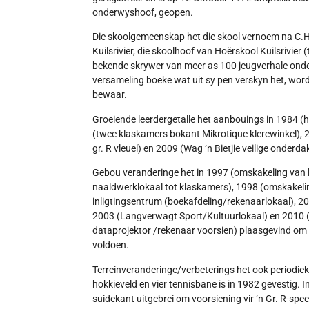
onderwyshoof, geopen.
Die skoolgemeenskap het die skool vernoem na C.H.
Kuilsrivier, die skoolhoof van Hoërskool Kuilsrivier 
bekende skrywer van meer as 100 jeugverhale onde
versameling boeke wat uit sy pen verskyn het, word 
bewaar.
Groeiende leerdergetalle het aanbouings in 1984 (hui
(twee klaskamers bokant Mikrotique klerewinkel), 
gr. R vleuel) en 2009 (Wag ‘n Bietjie veilige onderd
Gebou veranderinge het in 1997 (omskakeling van 
naaldwerklokaal tot klaskamers), 1998 (omskakeling
inligtingsentrum (boekafdeling/rekenaarlokaal), 2001
2003 (Langverwagt Sport/Kultuurlokaal) en 2010 (
dataprojektor /rekenaar voorsien) plaasgevind om 
voldoen.
Terreinveranderinge/verbeterings het ook periodie
hokkieveld en vier tennisbane is in 1982 gevestig. I
suidekant uitgebrei om voorsiening vir ‘n Gr. R-spee