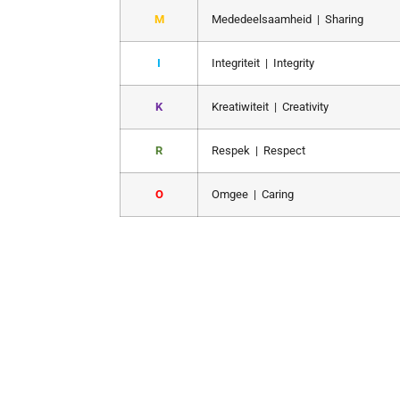
M
Mededeelsaamheid | Sharing
I
Integriteit | Integrity
K
Kreatiwiteit | Creativity
R
Respek | Respect
O
Omgee | Caring