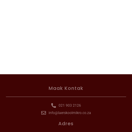
Maak Kontak
021 903 2126
info@laerskoolmikro.co.za
Adres