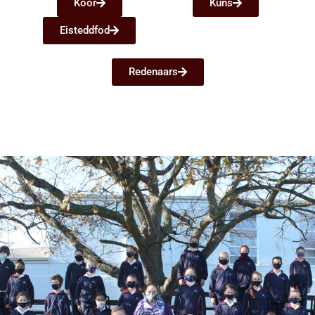
Koor
Kuns
Eisteddfod
Redenaars