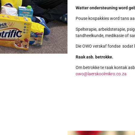
Watter ondersteuning word ge
Pouse kospakkies word tans aan
Spelterapie, arbeidsterapie, psi
tandheelkunde, medikasie of sa
Die OWO verskaf fondse sodat l
Raak asb. betrokke.
Om betrokke te raak kontak asb
owo@laerskoolmikro.co.za