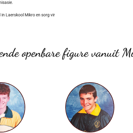
nisasie.
 in Laerskool Mikro en sorg vir
ende openbare figure vanuit Mi