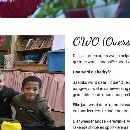
OWO (Ouers
Dit is ‘n groep ouers wat ‘n hel
gesinne wat in finansiële nood v
Hoe word dit bedryf?
Jaarliks word daar uit die “Oue
aangewys wat in samewerking me
geïdentifiseerde nood aanspreek
Elke jaar word daar ‘n fondsin
om ons leerders te ondersteun.
Die tweedehandse klerewinkel 
rakende skool- en sportklere aa