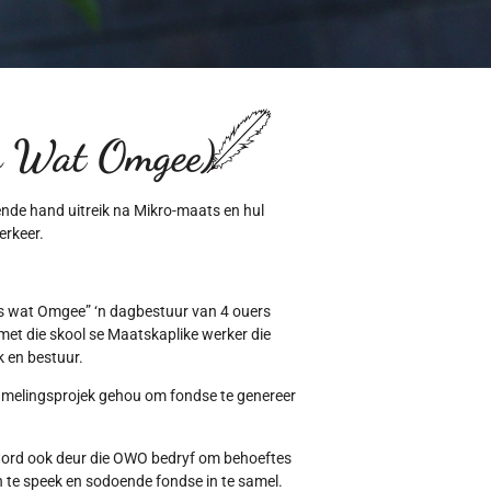
 Wat Omgee)
pende hand uitreik na Mikro-maats en hul
erkeer.
rs wat Omgee” ‘n dagbestuur van 4 ouers
t die skool se Maatskaplike werker die
 en bestuur.
samelingsprojek gehou om fondse te genereer
word ook deur die OWO bedryf om behoeftes
n te speek en sodoende fondse in te samel.