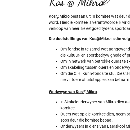
Kos @ Mikro
Kos@Mikro bestaan uit `n komitee wat deur di
word. Hierdie komitee is verantwoordelik vir di
verkoop van heerlike eetgoed tydens sportda
Die doelstelllings van Kos@Mikro is die vol
Om fondse in te samel wat aangewend 
die kultuur- en sportbedrywighede of pr
Om ‘n netwerk van betrokke ouers te s
Om skakeling tussen ouers en onderwys
Om die C.H. Kühn-fonds te stu. Die C.H
nie vir toere of uitstappies kan betaal n
Werkwyse van Kos@Mikro
.
‘n Skakelonderwyser van Mikro dien as 
komitee.
Ouers wat op die komitee dien, neem beh
soos deur die komitee bepaal.
Onderwysers in diens van Laerskool Mik