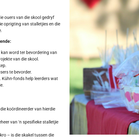
e ouers van die skool gedryf
e oprigting van stalletjies en die
e.
gende:
kan word ter bevordering van
ojekte van die skool.
kep.
ers te bevorder.
. Kühn-fonds help leerders wat
ie.
die koördineerder van hierdie
eer van ‘n spesifieke stalletjie
ro – is die skakel tussen die