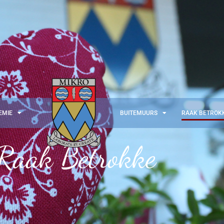
EMIE
BUITEMUURS
RAAK BETROK
Raak Betrokke