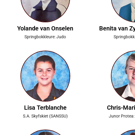
Yolande van Onselen
Benita van Z
Springbokkleure: Judo
Springbokkl
Lisa Terblanche
Chris-Mar
S.A. Skyfskiet (SANSSU)
Junor Protea: