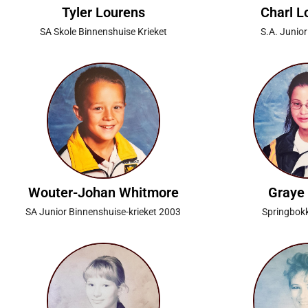
Tyler Lourens
Charl 
SA Skole Binnenshuise Krieket
S.A. Junio
Wouter-Johan Whitmore
Graye
SA Junior Binnenshuise-krieket 2003
Springbokk