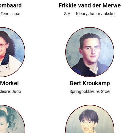
Lombaard
Frikkie vand der Merwe
r Tennisspan
S.A. – Kleury Junior Jukskei
 Morkel
Gert Kroukamp
leure: Judo
Springbokkleure: Stoei