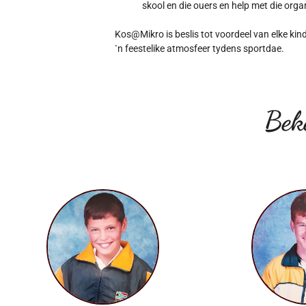
skool en die ouers en help met die orga
Kos@Mikro is beslis tot voordeel van elke kind
`n feestelike atmosfeer tydens sportdae.
Bek