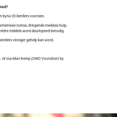
bied?
 byna 20 leerders voorsien.
gometriese toetse, dringende mediese hulp,
nitêre middels word deurlopend benodig.
eerders vinniger gehelp kan word.
. vir Ina-Mari Kemp (OWO Voorsitter) by