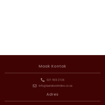
Maak Kontak
021 903 2126
info@laerskoolmikro.co.za
Adres