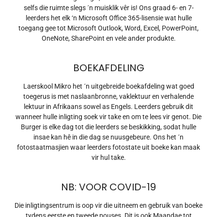
selfs die ruimte slegs ´n muisklik vêr is! Ons graad 6- en 7-
leerders het elk ‘n Microsoft Office 365-lisensie wat hulle
toegang gee tot Microsoft Outlook, Word, Excel, PowerPoint,
OneNote, SharePoint en vele ander produkte.
BOEKAFDELING
Laerskool Mikro het ´n uitgebreide boekafdeling wat goed
toegerus is met naslaanbronne, vaklektuur en verhalende
lektuur in Afrikaans sowel as Engels. Leerders gebruik dit
wanneer hulle inligting soek vir take en om te lees vir genot. Die
Burger is elke dag tot die leerders se beskikking, sodat hulle
insae kan hê in die dag se nuusgebeure. Ons het ´n
fotostaatmasjien waar leerders fotostate uit boeke kan maak
vir hul take.
NB: VOOR COVID-19
Die inligtingsentrum is oop vir die uitneem en gebruik van boeke
tydens eerste en tweede pouses. Dit is ook Maandae tot