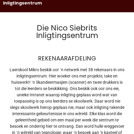
Inligtingsentrum
Die Nico Siebrits
Inligtingsentrum
REKENAARAFDELING
Laerskool Mikro beskik oor ´n netwerk met 38 rekenaars in ons
inligtingsentrum. Hier woeker ons met projekte, take en
huiswerk!! ´n Skandeermasjien (scanner) en twee drukkers is
tot die leerders se beskikking. Ons beskik ook oor ons eie,
unieke Intranet waarop inligting geplaas word wat van
toepassing is op ons leerders se skoolwerk. Daar word nie
slegs skoolwerk hierop geplaas nie, maar ook inligting rakende
interessante gebeurtenisse in ons wêreld. Elke klas word die
geleentheid gebied om een maal per week die sentrum te
besoek en onderrig hier te ontvang. Dan word hulle weggevoer
in ´n wêreld van tegnologie, waar ´n besoek aan ‘n kasteel of