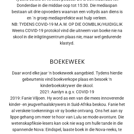
Donderdae in die middae oop tot 15:30. Die mediaspan
bestaan uit drie opvoeders waarvan een voltyds aan diens is
en ´n groep mediaprefekte wat hulp verleen.
NB: TYDENS COVID-19 M.A.W. OP DIE OOMBLIK/HUIDIGLIK
Weens COVID-19 protokol vind die uitneem van boeke nie na
skool in die inligtingsentrum plaas nie, maar wel gedurende
klastyd.
BOEKEWEEK
Daar word elke jaar ‘n boekeweek aangebied. Tydens hierdie
gebeurtenis vind boekverkope plaas en besoek ‘n
kinderboekskrywer die skool.
2021: Aanlyn a.g.v. COVID-19
2019: Fanie Viljoen. Hy word as een van die mees innoverende
kinder- en jeugverhaalskrywers in Suid-Afrika beskou. Fanie het
al verskeie toekennings vir sy boeke ontvang. Ons het aan sy
lippe gehang om meer te hoor van Lulu se mode-avonture. Die
wetenskapfiksie-lesers kan ook nie wag om hulle tande in die
spannende Nova: Eindspel, laaste boek in die Nova-reeks, te