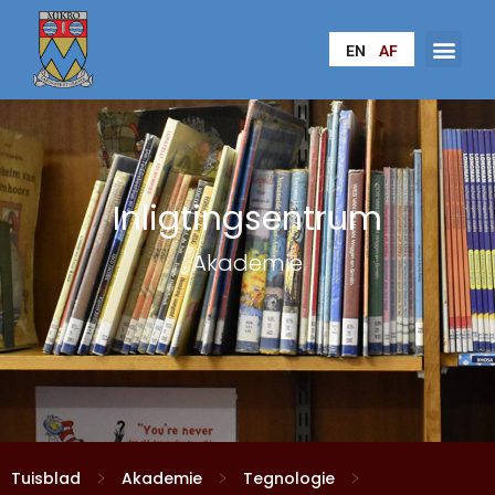
EN
AF
Inligtingsentrum
Akademie
>
>
>
Tuisblad
Akademie
Tegnologie