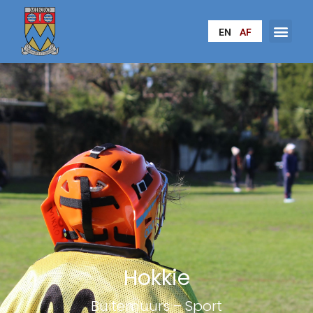
EN
AF
Hokkie
Buitemuurs – Sport