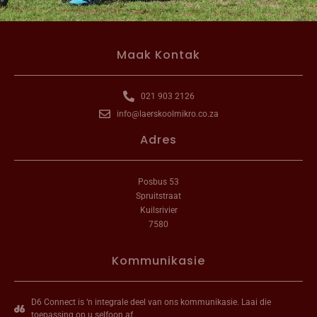
Maak Kontak
021 903 2126
info@laerskoolmikro.co.za
Adres
Posbus 53
Spruitstraat
Kuilsrivier
7580
Kommunikasie
D6 Connect is ‘n integrale deel van ons kommunikasie. Laai die
toepassing op u selfoon af.