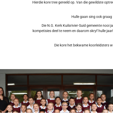
Hierdie kore tree gereeld op. Van die gewildste optre
Hulle gaan sing ook graag b
Die N.G. Kerk Kuilsrivier-Suid gemeente nooi j
kompetisies deel te neem en daarom skryf hulle jaarl
Die kore het bekwame koorleidsters wat