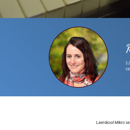
M
cs
Laerskool Mikro se 