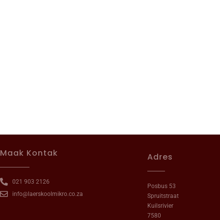
Maak Kontak
Adres
021 903 2126
Posbus 53
info@laerskoolmikro.co.za
Spruitstraat
Kuilsrivier
7580