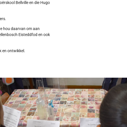
oërskool Bellville en die Hugo
ers.
kore hou daarvan om aan
tellenbosch Eisteddfod en ook
k en ontwikkel.