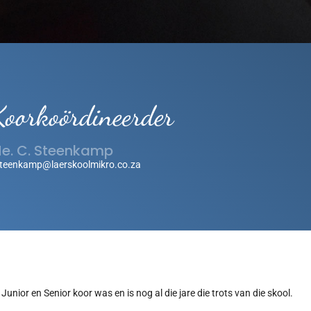
Koorkoördineerder
e. C. Steenkamp
teenkamp@laerskoolmikro.co.za
Junior en Senior koor was en is nog al die jare die trots van die skool.