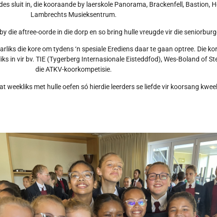
des sluit in, die kooraande by laerskole Panorama, Brackenfell, Bastion, H
Lambrechts Musieksentrum.
y die aftree-oorde in die dorp en so bring hulle vreugde vir die seniorburg
aarliks die kore om tydens ‘n spesiale Erediens daar te gaan optree. Die 
iks in vir bv. TIE (Tygerberg Internasionale Eisteddfod), Wes-Boland of S
die ATKV-koorkompetisie.
 weekliks met hulle oefen só hierdie leerders se liefde vir koorsang kwee