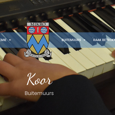
EMIE
BUITEMUURS
RAAK BETROK
Koor
Buitemuurs